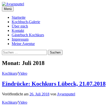
Springe
zum
Menü
Inhalt
Startseite
Kochbuch-Galerie
Über mich
Kontakt
Gästebuch Kochkurs
Impressum
Meine Agentur
Suchen
nach:
Monat:
Juli 2018
Kochkurs
/
Video
Eindrücke: Kochkurs Lübeck, 21.07.2018
Veröffentlicht
am
26. Juli 2018
von
Aysenputtel
Kochkurs
/
Video