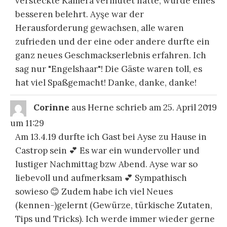
versteckte Kamera vermutet hatte, wurde eines
besseren belehrt. Ayşe war der
Herausforderung gewachsen, alle waren
zufrieden und der eine oder andere durfte ein
ganz neues Geschmackserlebnis erfahren. Ich
sag nur "Engelshaar"! Die Gäste waren toll, es
hat viel Spaßgemacht! Danke, danke, danke!
DIE
...
Corinne
aus
Herne
schrieb am
25. April 2019
ME
EI
um
11:29
Am 13.4.19 durfte ich Gast bei Ayse zu Hause in
Castrop sein 💕 Es war ein wundervoller und
lustiger Nachmittag bzw Abend. Ayse war so
liebevoll und aufmerksam 💕 Sympathisch
sowieso 😊 Zudem habe ich viel Neues
(kennen-)gelernt (Gewürze, türkische Zutaten,
Tips und Tricks). Ich werde immer wieder gerne