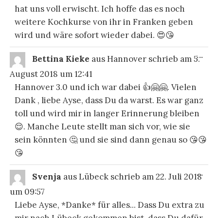
hat uns voll erwischt. Ich hoffe das es noch
weitere Kochkurse von ihr in Franken geben
wird und wäre sofort wieder dabei. 😍😘
DIE
...
Bettina Kieke
aus
Hannover
schrieb am
5.
ME
EI
August 2018
um
12:41
Hannover 3.0 und ich war dabei 👍🤗🤗. Vielen
Dank , liebe Ayse, dass Du da warst. Es war ganz
toll und wird mir in langer Erinnerung bleiben
😌. Manche Leute stellt man sich vor, wie sie
sein könnten 🤔 und sie sind dann genau so 😘😘
😘
DIE
...
Svenja
aus
Lübeck
schrieb am
22. Juli 2018
ME
EI
um
09:57
Liebe Ayse, *Danke* für alles... Dass Du extra zu
mir nach Lübeck gekommen bist, dass Du dafür