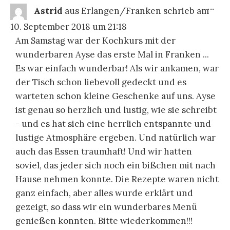
DIE
...
Astrid
aus
Erlangen/Franken
schrieb am
ME
EI
10. September 2018
um
21:18
Am Samstag war der Kochkurs mit der
wunderbaren Ayse das erste Mal in Franken ...
Es war einfach wunderbar! Als wir ankamen, war
der Tisch schon liebevoll gedeckt und es
warteten schon kleine Geschenke auf uns. Ayse
ist genau so herzlich und lustig, wie sie schreibt
- und es hat sich eine herrlich entspannte und
lustige Atmosphäre ergeben. Und natürlich war
auch das Essen traumhaft! Und wir hatten
soviel, das jeder sich noch ein bißchen mit nach
Hause nehmen konnte. Die Rezepte waren nicht
ganz einfach, aber alles wurde erklärt und
gezeigt, so dass wir ein wunderbares Menü
genießen konnten. Bitte wiederkommen!!!