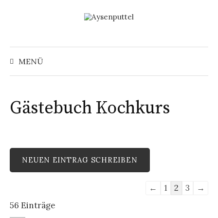
Springe
zum
Inhalt
Suchen
nach:
MENÜ
Gästebuch Kochkurs
Navigation
←
1
2
3
→
der
56 Einträge
Gästebuchliste