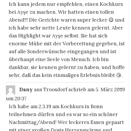
Ich kann jedem nur empfehlen, einen Kochkurs
bei Ayşe zu machen. Wir hatten einen tollen
Abend!!! Die Gerichte waren super lecker 😋 und
ich habe sehr nette Leute kennen gelernt. Aber
das Highlight war Ayşe selbst. Sie hat sich
enorme Mühe mit der Vorbereitung gegeben, ist
auf alle Sonderwünsche eingegangen und ist
überhaupt eine Seele von Mensch. Ich bin
dankbar, sie kennen gelernt zu haben, und hoffe
sehr, daß das kein einmaliges Erlebnis bleibt 😘.
DIE
...
Dany
aus
Troosdorf
schrieb am
5. März 2019
ME
EI
um
20:37
Ich habe am 2.3.19 am Kochkurs in Bonn
teilnehmen dürfen und es war so ein schöner
Nachmittag/Abend! Wer leckeres Essen gepaart
mit einer großen Dosis Herzenswärme und