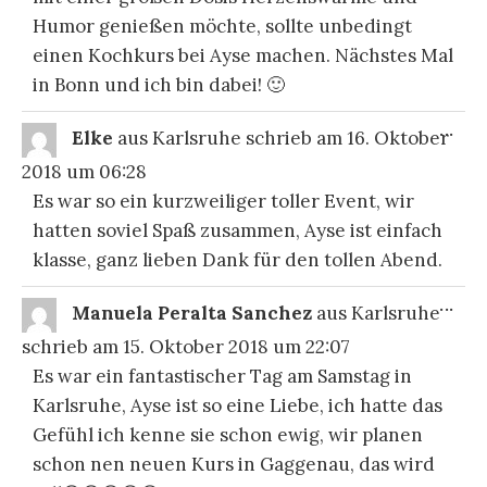
Humor genießen möchte, sollte unbedingt
einen Kochkurs bei Ayse machen. Nächstes Mal
in Bonn und ich bin dabei! 🙂
DIE
...
Elke
aus
Karlsruhe
schrieb am
16. Oktober
ME
EI
2018
um
06:28
Es war so ein kurzweiliger toller Event, wir
hatten soviel Spaß zusammen, Ayse ist einfach
klasse, ganz lieben Dank für den tollen Abend.
DIE
...
Manuela Peralta Sanchez
aus
Karlsruhe
ME
EI
schrieb am
15. Oktober 2018
um
22:07
Es war ein fantastischer Tag am Samstag in
Karlsruhe, Ayse ist so eine Liebe, ich hatte das
Gefühl ich kenne sie schon ewig, wir planen
schon nen neuen Kurs in Gaggenau, das wird