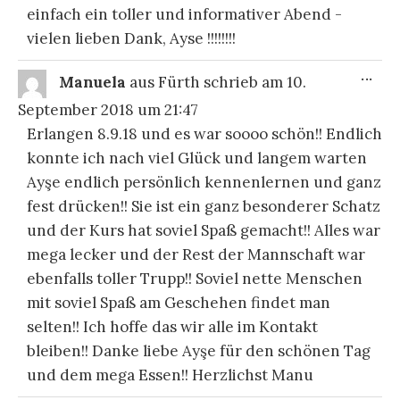
einfach ein toller und informativer Abend -
vielen lieben Dank, Ayse !!!!!!!!
DIE
...
Manuela
aus
Fürth
schrieb am
10.
ME
EI
September 2018
um
21:47
Erlangen 8.9.18 und es war soooo schön!! Endlich
konnte ich nach viel Glück und langem warten
Ayşe endlich persönlich kennenlernen und ganz
fest drücken!! Sie ist ein ganz besonderer Schatz
und der Kurs hat soviel Spaß gemacht!! Alles war
mega lecker und der Rest der Mannschaft war
ebenfalls toller Trupp!! Soviel nette Menschen
mit soviel Spaß am Geschehen findet man
selten!! Ich hoffe das wir alle im Kontakt
bleiben!! Danke liebe Ayşe für den schönen Tag
und dem mega Essen!! Herzlichst Manu