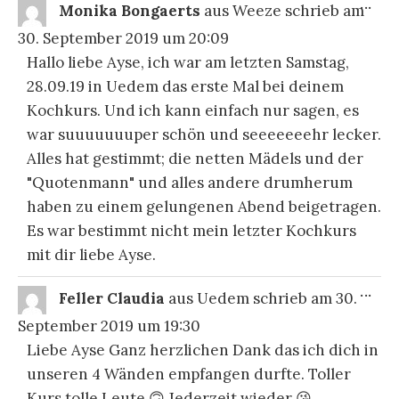
DIE
...
Monika Bongaerts
aus
Weeze
schrieb am
ME
EI
30. September 2019
um
20:09
Hallo liebe Ayse, ich war am letzten Samstag,
28.09.19 in Uedem das erste Mal bei deinem
Kochkurs. Und ich kann einfach nur sagen, es
war suuuuuuuper schön und seeeeeeehr lecker.
Alles hat gestimmt; die netten Mädels und der
"Quotenmann" und alles andere drumherum
haben zu einem gelungenen Abend beigetragen.
Es war bestimmt nicht mein letzter Kochkurs
mit dir liebe Ayse.
DIE
...
Feller Claudia
aus
Uedem
schrieb am
30.
ME
EI
September 2019
um
19:30
Liebe Ayse Ganz herzlichen Dank das ich dich in
unseren 4 Wänden empfangen durfte. Toller
Kurs tolle Leute 🙃 Jederzeit wieder 😘