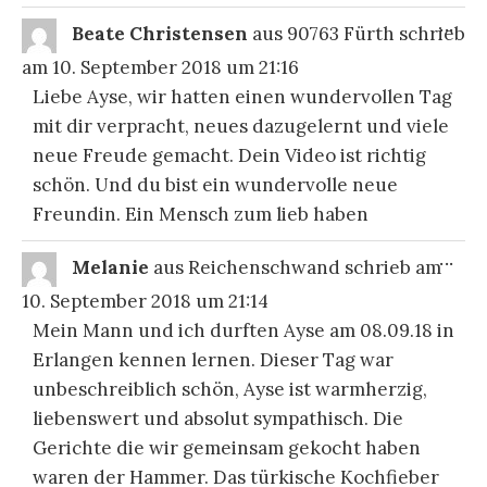
DIE
...
Beate Christensen
aus
90763 Fürth
schrieb
ME
EI
am
10. September 2018
um
21:16
Liebe Ayse, wir hatten einen wundervollen Tag
mit dir verpracht, neues dazugelernt und viele
neue Freude gemacht. Dein Video ist richtig
schön. Und du bist ein wundervolle neue
Freundin. Ein Mensch zum lieb haben
DIE
...
Melanie
aus
Reichenschwand
schrieb am
ME
EI
10. September 2018
um
21:14
Mein Mann und ich durften Ayse am 08.09.18 in
Erlangen kennen lernen. Dieser Tag war
unbeschreiblich schön, Ayse ist warmherzig,
liebenswert und absolut sympathisch. Die
Gerichte die wir gemeinsam gekocht haben
waren der Hammer. Das türkische Kochfieber