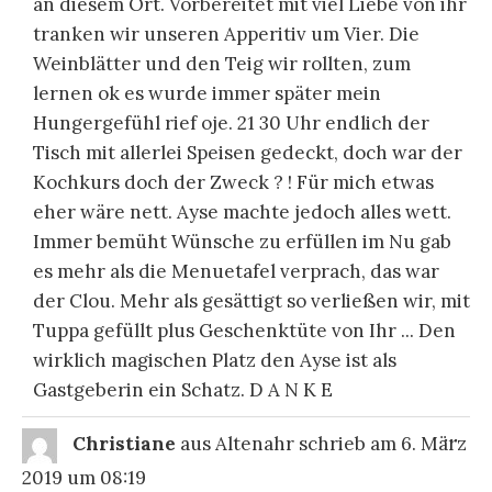
an diesem Ort. Vorbereitet mit viel Liebe von ihr
tranken wir unseren Apperitiv um Vier. Die
Weinblätter und den Teig wir rollten, zum
lernen ok es wurde immer später mein
Hungergefühl rief oje. 21 30 Uhr endlich der
Tisch mit allerlei Speisen gedeckt, doch war der
Kochkurs doch der Zweck ? ! Für mich etwas
eher wäre nett. Ayse machte jedoch alles wett.
Immer bemüht Wünsche zu erfüllen im Nu gab
es mehr als die Menuetafel verprach, das war
der Clou. Mehr als gesättigt so verließen wir, mit
Tuppa gefüllt plus Geschenktüte von Ihr ... Den
wirklich magischen Platz den Ayse ist als
Gastgeberin ein Schatz. D A N K E
DIE
...
Christiane
aus
Altenahr
schrieb am
6. März
ME
EI
2019
um
08:19