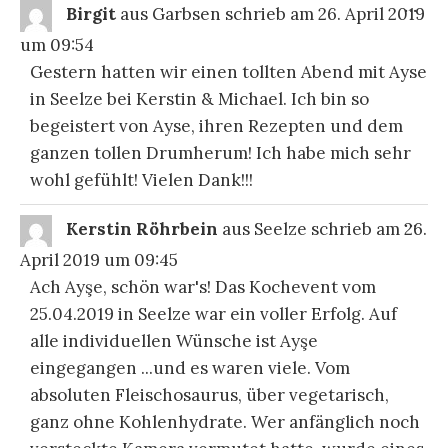
DIE
...
Birgit
aus
Garbsen
schrieb am
26. April 2019
ME
EI
um
09:54
Gestern hatten wir einen tollten Abend mit Ayse
in Seelze bei Kerstin & Michael. Ich bin so
begeistert von Ayse, ihren Rezepten und dem
ganzen tollen Drumherum! Ich habe mich sehr
wohl gefühlt! Vielen Dank!!!
DIE
...
Kerstin Röhrbein
aus
Seelze
schrieb am
26.
ME
EI
April 2019
um
09:45
Ach Ayşe, schön war's! Das Kochevent vom
25.04.2019 in Seelze war ein voller Erfolg. Auf
alle individuellen Wünsche ist Ayşe
eingegangen ...und es waren viele. Vom
absoluten Fleischosaurus, über vegetarisch,
ganz ohne Kohlenhydrate. Wer anfänglich noch