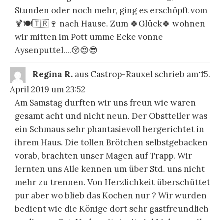
Stunden oder noch mehr, ging es erschöpft vom
🍹🍽🇹🇷🍷 nach Hause. Zum 🍀Glück🍀 wohnen
wir mitten im Pott umme Ecke vonne
Aysenputtel....😚😍😎
DIE
...
Regina R.
aus
Castrop-Rauxel
schrieb am
15.
ME
EI
April 2019
um
23:52
Am Samstag durften wir uns freun wie waren
gesamt acht und nicht neun. Der Obstteller was
ein Schmaus sehr phantasievoll hergerichtet in
ihrem Haus. Die tollen Brötchen selbstgebacken
vorab, brachten unser Magen auf Trapp. Wir
lernten uns Alle kennen um über Std. uns nicht
mehr zu trennen. Von Herzlichkeit überschüttet
pur aber wo blieb das Kochen nur ? Wir wurden
bedient wie die Könige dort sehr gastfreundlich