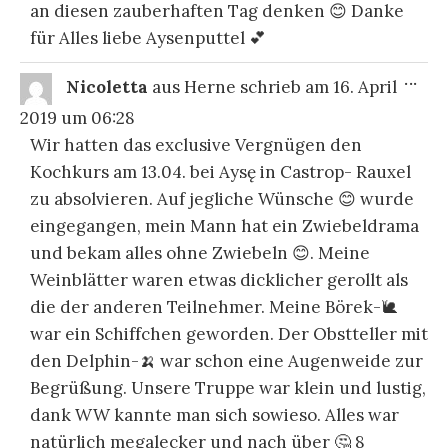
an diesen zauberhaften Tag denken 😊 Danke
für Alles liebe Aysenputtel 💕
DIE
...
Nicoletta
aus
Herne
schrieb am
16. April
ME
EI
2019
um
06:28
Wir hatten das exclusive Vergnügen den
Kochkurs am 13.04. bei Aysę in Castrop- Rauxel
zu absolvieren. Auf jegliche Wünsche 😊 wurde
eingegangen, mein Mann hat ein Zwiebeldrama
und bekam alles ohne Zwiebeln 😊. Meine
Weinblätter waren etwas dicklicher gerollt als
die der anderen Teilnehmer. Meine Börek-🐌
war ein Schiffchen geworden. Der Obstteller mit
den Delphin-🍌 war schon eine Augenweide zur
Begrüßung. Unsere Truppe war klein und lustig,
dank WW kannte man sich sowieso. Alles war
natürlich megalecker und nach über 🤔 8