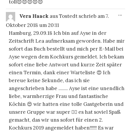
toll😍😍😍😍😍
DIE
...
Vera Haack
aus
Tostedt
schrieb am
7.
ME
EI
Oktober 2018
um
20:11
Hamburg, 29.09.18 Ich bin auf Ayse in der
Zeitschrift Lea aufmerksam geworden. Habe mir
sofort das Buch bestellt und mich per E-Mail bei
Ayse wegen dem Kochkurs gemeldet. Ich bekam
sofort eine liebe Antwort und kurze Zeit später
einen Termin, dank einer Warteliste 😍 Ich
bereue keine Sekunde, das ich sie
angeschrieben habe ........ Ayse ist eine unendlich
liebe, warmherzige Frau und fantastische
Köchin 😍 wir hatten eine tolle Gastgeberin und
unsere Gruppe war super 👍🏼 es hat soviel Spaß
gemacht, das wir uns sofort für einen 2.
Kochkurs 2019 angemeldet haben!!!!!! Es war