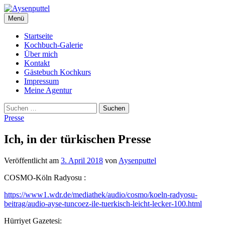
Springe
zum
Menü
Inhalt
Startseite
Kochbuch-Galerie
Über mich
Kontakt
Gästebuch Kochkurs
Impressum
Meine Agentur
Suchen
nach:
Presse
Ich, in der türkischen Presse
Veröffentlicht
am
3. April 2018
von
Aysenputtel
COSMO-Köln Radyosu :
https://www1.wdr.de/mediathek/audio/cosmo/koeln-radyosu-
beitrag/audio-ayse-tuncoez-ile-tuerkisch-leicht-lecker-100.html
Hürriyet Gazetesi: