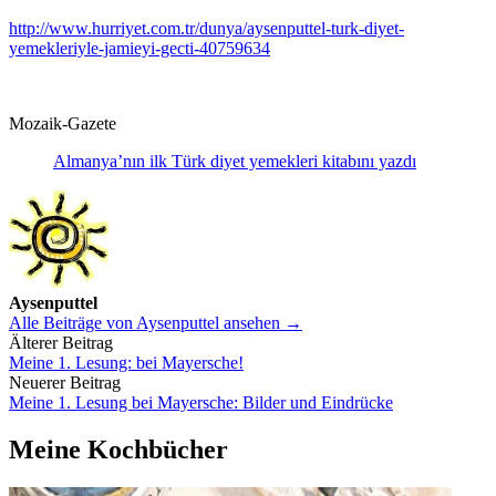
http://www.hurriyet.com.tr/dunya/aysenputtel-turk-diyet-
yemekleriyle-jamieyi-gecti-40759634
Mozaik-Gazete
Almanya’nın ilk Türk diyet yemekleri kitabını yazdı
Aysenputtel
Alle Beiträge von Aysenputtel ansehen →
Beitrags-
Älterer Beitrag
Meine 1. Lesung: bei Mayersche!
Navigation
Neuerer Beitrag
Meine 1. Lesung bei Mayersche: Bilder und Eindrücke
Meine Kochbücher