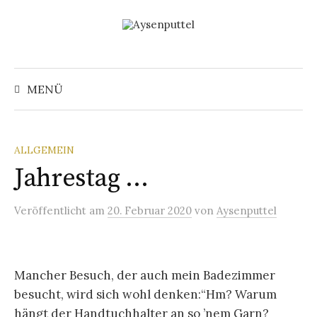
Springe
zum
Inhalt
Suchen
nach:
MENÜ
ALLGEMEIN
Jahrestag …
Veröffentlicht
am
20. Februar 2020
von
Aysenputtel
Mancher Besuch, der auch mein Badezimmer
besucht, wird sich wohl denken:“Hm? Warum
hängt der Handtuchhalter an so ’nem Garn?