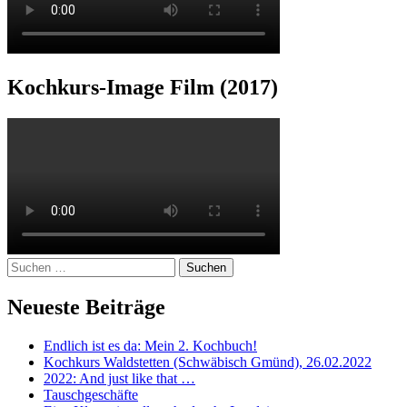
Kochkurs-Image Film (2017)
Suchen
nach:
Neueste Beiträge
Endlich ist es da: Mein 2. Kochbuch!
Kochkurs Waldstetten (Schwäbisch Gmünd), 26.02.2022
2022: And just like that …
Tauschgeschäfte