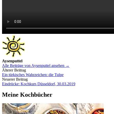
Aysenputtel
Alle Beiträge von Aysenputtel ansehen →
Beitrags-
Älterer Beitrag
Ein türkisches Wahrzeichen: die Tulpe
Navigation
Neuerer Beitrag
Eindrücke: Kochkurs Düsseldorf, 30.03.2019
Meine Kochbücher